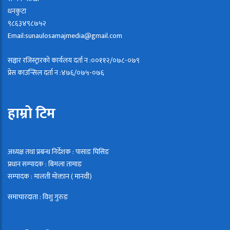
धनकुटा
९८६३४९८७५२
Email:sunaulosamajmedia@gmail.com
सञ्चार रजिस्ट्रारको कार्यलय दर्ता न :००११२/०७८-०७९
प्रेस काउन्सिल दर्ता न :४७६/०७५-०७६
हाम्रो टिम
अध्यक्ष तथा प्रबन्ध निर्देशक : पासाङ घिसिङ
प्रधान सम्पादक : बिमला तामाङ
सम्पादक : मालती माेक्तान ( मानवी)
समाचारदाता : विशु गुरुङ