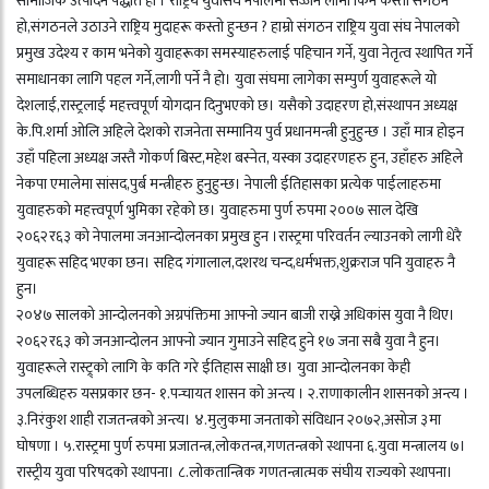
सामाजिक उत्पादन पद्धति हो । राष्ट्रिय युवासंघ नेपालमा सज्जन लामा किन कस्ताे संगठन
हाे,संगठनले उठाउने राष्ट्रिय मुदाहरू कस्ताे हुन्छन ? हाम्रो संगठन राष्ट्रिय युवा संघ नेपालको
प्रमुख उदेश्य र काम भनेको युवाहरूका समस्याहरुलाई पहिचान गर्ने, युवा नेतृत्व स्थापित गर्ने
समाधानका लागि पहल गर्ने,लागी पर्ने नै हो। युवा संघमा लागेका सम्पुर्ण युवाहरूले यो
देशलाई,रास्ट्रलाई महत्त्वपूर्ण योगदान दिनुभएको छ। यसैको उदाहरण हो,संस्थापन अध्यक्ष
के.पि.शर्मा ओलि अहिले देशको राजनेता सम्मानिय पुर्व प्रधानमन्त्री हुनुहुन्छ । उहाँ मात्र होइन
उहाँ पहिला अध्यक्ष जस्तै गोकर्ण बिस्ट,महेश बस्नेत, यस्का उदाहरणहरु हुन, उहाँहरु अहिले
नेकपा एमालेमा सांसद,पुर्ब मन्त्रीहरु हुनुहुन्छ। नेपाली ईतिहासका प्रत्येक पाईलाहरुमा
युवाहरुको महत्त्वपूर्ण भुमिका रहेको छ। युवाहरुमा पुर्ण रुपमा २००७ साल देखि
२०६२र६३ को नेपालमा जनआन्दोलनका प्रमुख हुन ।रास्ट्रमा परिवर्तन ल्याउनको लागी धेरै
युवाहरू सहिद भएका छन। सहिद गंगालाल,दशरथ चन्द,धर्मभक्त,शुक्रराज पनि युवाहरु नै
हुन।
२०४७ सालको आन्दोलनको अग्रपंक्तिमा आफ्नो ज्यान बाजी राख्ने अधिकांस युवा नै थिए।
२०६२र६३ को जनआन्दोलन आफ्नो ज्यान गुमाउने सहिद हुने १७ जना सबै युवा नै हुन।
युवाहरूले रास्ट्र्को लागि के कति गरे ईतिहास साक्षी छ। युवा आन्दोलनका केही
उपलब्धिहरु यसप्रकार छन- १.पन्चायत शासन को अन्त्य । २.राणाकालीन शासनको अन्त्य ।
३.निरंकुश शाही राजतन्त्रको अन्त्य। ४.मुलुकमा जनताको संविधान २०७२,असोज ३मा
घोषणा । ५.रास्ट्रमा पुर्ण रुपमा प्रजातन्त्र,लोकतन्त्र,गणतन्त्रको स्थापना ६.युवा मन्त्रालय ७।
रास्ट्रीय युवा परिषदको स्थापना। ८.लोकतान्त्रिक गणतन्त्रात्मक संघीय राज्यको स्थापना।