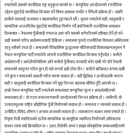
एमालेको अबको कार्यदिशा राष्ट्र अनुकुल भएको छ । कम्युनिस्ट आन्दोलनको रणनीतिक
उद्देश्य सुहाउँदो कार्यदिशा विन्यास गर्ने विषय असाध्य गम्भीर र पेचिलो प्रक्रिया हो । यद्यपि
हामीले यसलाई छलफल र बहसमार्फत टुङ्ग्याउने छौँ । मूलतः एमालेले सही, वस्तुवादी र
सामाजिक अन्तरविरोध सुहाउँदो कार्यदिशा निर्माण गर्दै क्रान्तिकारी राजनीतिक समाधान
दिनसक्छ । नेपालमा पुँजीवादी गणतन्त्र आए पनि यसको वर्गचरित्रको दृष्टिबाट हेर्ने हो भने
अझै यसको चरित्र अर्धसामन्तवादी देखिन्छ । समाजमा पुरानो राजनीतिक विरासत अस्तित्वमा
रहनु यसैको उपज हो । समाजको ऐतिहासिक द्वन्द्वात्मक भौतिकवादी विकासक्रमअनुरूप नै
नेपाल कम्युनिस्ट पार्टी एमालेले आफ्नो राजनीतिक कार्यदिशा विन्यास गर्नुपर्दछ । कसैले
अर्धसामन्ती र अर्धऔपनिवेशिक अनि कसैले पुँजीवाद जनवादी भनेर दाबी गरे पनि नेपाली
समाजको वस्तुगत चरित्र कुन हो भन्ने सन्दर्भ अझै ठोस छैन । कसैले बनिबनाउ रूपमा दाबी
गर्ने कुरा र समाजको असली चरित्र फरक सवाल हो । यही द्विविधा र अन्योलताकै कारण
सही र वस्तुवादी कार्यदिशा विन्यास गर्ने मुद्दा निरन्तर बहसमा सीमित हुँदै आएको छ ।
हाम्रो नेपाल कम्युनिस्ट पार्टी एमालेको समाजवाद कम्युनिस्ट मूल्य र आदर्शसहितको
समाजवाद हो । यो एउटा रूपान्तरणकारी आन्दोलनको निरन्तर प्रक्रिया हो । त्यसैगरी, यो
उत्पादनमूलक राष्ट्रिय औद्योगिक पुँजी निर्माणको सवाल हो । समानता र न्यायको सवाल हो ।
उत्पीडिन, विभेद, शोषण र अन्याय अन्त्यको सवाल हो । त्यसकारण सज्जन लामा एमाले हो ।
निकृष्ट निजी स्वामित्वको ठाउँमा सामाजिक वा सामूहिक स्वामित्व निर्माणको अभियानमा
सज्जन लामा सधैं क्रियाशिल छ । उन्नत, विवेकी, सभ्य र साझा साँस्कृतिक सम्बन्धसहितको