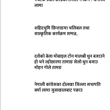
पर्यटक स्थल काभ्रेको तेमाल नै किन ? धनराज
लामा
शहिदभुमि छिन्ताङमा भलिबल तथा
सास्कृतिक कार्यक्रम सम्पन्न,
दशैको बेला मोबाइल टोन मालश्री धुन बजाउने
हो भने ल्होछारमा तामाङ सेलो धुन बजाउ
मोहन गोले तामङ
नेपाली कांग्रेसका दोलखा जिल्ला सभापति
बर्मा लामा जुवाखालबाट पक्राउ