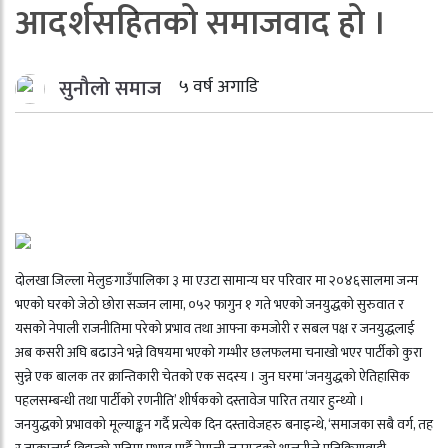
आदर्शसहितको समाजवाद हो ।
सुनौलो समाज
५ वर्ष अगाडि
दोलखा जिल्ला मेलुङगाउँपालिका ३ मा एउटा सामान्य घर परिवार मा २०४६सालमा जन्म
भएको घरको जेठो छोरा सज्जन लामा, ०५२ फागुन १ गते भएको जनयुद्धको सुरुवात र
यसको नेपाली राजनीतिमा परेको प्रभाव तथा आफ्ना कमजोरी र सबल पक्ष र जनयुद्धलाई
अब कसरी अघि बढाउने भन्ने विषयमा भएको गम्भीर छलफलमा चनाखाे भएर पार्टीकाे कुरा
सुन्ने एक बालक तर क्रान्तिकारी चेतको एक सदस्य । जुन घरमा ‘जनयुद्धको ऐतिहासिक
पहलसम्बन्धी तथा पार्टीको रणनीति’ शीर्षकको दस्तावेज पारित तयार हुन्थ्यो ।
जनयुद्धको प्रभावको मूल्याङ्कन गर्दै प्रत्येक दिन दस्तावेजहरु बनाइन्थे, ‘समाजका सबै वर्ग, तह