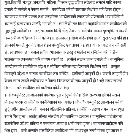
युवा,विधार्थि ,मजदुर ,जनजाति ,महिला ,किसान वृद्ध दलित सवैलाई समेटने पाटि नेकपा
एमाले हाे त्यसैले म नेकपा एमाले । कार्यदिशा भनेको रातारात निर्धारण गर्ने विषय होइन ।
यसकारण एमाले एकता तथा कम्युनिस्ट आन्दोलनको एकताको प्रक्रियाको आरम्भदेखि नै
यसलाई चलायमान राखिँदै आएको छ । एमालेको गत विधान महाधिवेशनबाट कार्यदिशाको
मुद्दा टुङ्गो लागेको छ । तर, समयक्रम बित्दै जाँदा नेकपा एमालेभित्र आफ्ना पृष्ठभूमिगत गायत्री
मन्त्ररूपी कार्यदिशाबारे मनोगत बहस, छलफल हुनेक्रम बढिरहेको छ, यो सुखद पक्ष पनि हो ।
आजको एमाले, पुरानो एमाले होइन कम्युनिस्ट एकताको जड हो । यो जताबाट नापे पनि सही
छ , आवश्यक छ । यसले क्षणिक भावनात्मक तरङ्ग र माहोल मात्र सिर्जना गरेको छैन,
भावनात्मक एकरुपता पनि कायम गरेको छ । त्यसैले सज्जन लामा एमाले हो । कम्युनिस्ट
आन्दोलनको रणनीतिक उद्देश्य र औचित्य गणितभन्दा विचारले निर्धारण गर्छ । वस्तुतः
विनाकुनै उद्देश्य र गन्तव्य कार्यदिशा तय गरिँदैन । हामीकहाँ जानुपर्ने हो ? कसरी जानुपर्ने हो र
केका लागि एमाले एकीकरण र नेकपा निरन्तरताको साथ जानुपर्ने हो ? भन्ने समग्र सन्दर्भ
किटान नगरी कार्यदिशाकोे मार्गचित्र कोर्न सकिन्न ।
हामी कम्युनिस्ट आन्दोलनको कार्यभार पूरा गर्र्नुपर्ने ऐतिहासिक सन्दर्भमा छौँ भने यसले
नितान्त फरक राजनीतिक कार्यदिशाको माग गर्दछ । किनकि कम्युनिस्ट आन्दोलन भनेको
छुट्टै वर्गीय आन्दोलन हो । यसको ऐतिहासिक प्रक्रिया, रणनीतिक उद्देश्य र गन्तव्य सारभूत
रूपमै भिन्न हुन्छ । अर्थात् औसत संसदीय लोकतान्त्रिक दलहरू र कम्युनिस्ट पार्टीबीचमा
राजनीतिक उद्देश्य, प्रक्रिया र गन्तव्यमा आकाश धर्ती फरक हुन्छ । कामकारबाहीहरू पनि
भिन्न हुन्छ । यसो भएपछि राजनीतिक कार्यदिशा पनि आधारभूत रूपमै फरक हुन जान्छ र