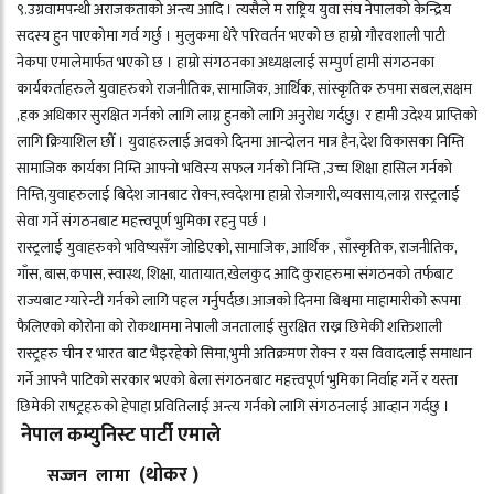
९.उग्रवामपन्थी अराजकताको अन्त्य आदि । त्यसैले म राष्ट्रिय युवा संघ नेपालको केन्द्रिय
सदस्य हुन पाएकोमा गर्व गर्छु । मुलुकमा धेरै परिवर्तन भएको छ हाम्रो गौरवशाली पाटी
नेकपा एमालेमार्फत भएको छ । हाम्रो संगठनका अध्यक्षलाई सम्पुर्ण हामी संगठनका
कार्यकर्ताहरुले युवाहरुको राजनीतिक, सामाजिक, आर्थिक, सांस्कृतिक रुपमा सबल,सक्षम
,हक अधिकार सुरक्षित गर्नको लागि लाग्न हुनको लागि अनुरोध गर्दछु। र हामी उदेश्य प्राप्तिको
लागि क्रियाशिल छौँ । युवाहरुलाई अवको दिनमा आन्दोलन मात्र हैन,देश विकासका निम्ति
सामाजिक कार्यका निम्ति आफ्नो भविस्य सफल गर्नको निम्ति ,उच्च शिक्षा हासिल गर्नको
निम्ति,युवाहरुलाई बिदेश जानबाट रोक्न,स्वदेशमा हाम्रो रोजगारी,व्यवसाय,लाग्न रास्ट्रलाई
सेवा गर्ने संगठनबाट महत्त्वपूर्ण भुमिका रहनु पर्छ ।
रास्ट्रलाई युवाहरुको भविष्यसँग जोडिएको, सामाजिक, आर्थिक , साँस्कृतिक, राजनीतिक,
गाँस, बास,कपास, स्वास्थ, शिक्षा, यातायात,खेलकुद आदि कुराहरुमा संगठनको तर्फबाट
राज्यबाट ग्यारेन्टी गर्नको लागि पहल गर्नुपर्दछ।आजको दिनमा बिश्वमा माहामारीको रूपमा
फैलिएको कोरोना को रोकथाममा नेपाली जनतालाई सुरक्षित राख्न छिमेकी शक्तिशाली
रास्ट्रहरु चीन र भारत बाट भैइरहेको सिमा,भुमी अतिक्रमण रोक्न र यस विवादलाई समाधान
गर्ने आफ्नै पाटिको सरकार भएको बेला संगठनबाट महत्त्वपूर्ण भुमिका निर्वाह गर्ने र यस्ता
छिमेकी राषट्रहरुको हेपाहा प्रवितिलाई अन्त्य गर्नको लागि संगठनलाई आव्हान गर्दछु ।
नेपाल कम्युनिस्ट पार्टी एमाले
(थोकर )
सज्जन लामा