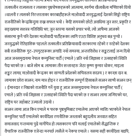
र तप्कालाई विद्युत्को गतिमा प्रभाव पार्दै नेपाली जनयुद्धको थालनीले प्रतिक्रियावादी
तत्कालीन राज्यसत्ता र त्यसका पृष्ठपोषकहरूको आत्मामा, स्वर्गमा खैलाबैला मच्चिएको थियो
।थालनी र त्यसको निरन्तरताका कारबाहीहरूले माओवादी जनयुद्धलाई देशको सिङ्गो राष्ट्रिय
राजनीतिको केन्द्रबिन्दुमा राख्न सफल भयो । केहि समयको छोटो अवधिमा जुन स्तर, प्रकृति र
सङ्ख्यामा सशस्त्र गतिविधि भए, जुन स्तरमा यसको प्रचार भयो, त्यो आफैंमा आजको
संसारमा कुनै पनि देशका माओवादी पार्टीहरूका लागि एउटा विशिष्ट अनुभव बन्न पुग्यो ।
जनयुद्धको ऐतिहासिक पहलले तत्कालीन प्रतिक्रियावादी सरकारमा रहेको र नरहेको देशका
सबै राजनीतिक गुट–उपगुटहरूका अगाडि नयाँ समस्या, अन्तरविरोध र सङ्कटलाई जन्म दियो
आज जनसमुदायमा नेपाल कम्युनिस्ट पार्टी ( एमाले ) प्रति नयाँ जिज्ञासा र उत्साहको स्थिति
पैदा भएको छ । बाजे सोम ब. लामाका तीन सन्तानहरु जेठा कृष्ण कुमार थोकर, माइला
शङ्कर लामा( माओवादी केन्द्रका का वाग्मती प्रदेशको सचिवलय सदस्य ) र कान्छा दान ब.
लामाका छोरा सज्जन, नाम मात्र होइन र राजनीतिक सम्पूर्ण हिसाबले सज्जन साच्चै सज्जन छन्
। ईमानदार र निष्ठाको राजनीति गर्ने युवा हु आज जनसमुदायमा नेपाल कम्युनिस्ट पार्टी (
एमाले ) प्रति नयाँ जिज्ञासा र उत्साहको स्थिति पैदा भएको छ र सज्जन लामा जन्मिएको घर,
राष्ट्रिय घर जहाँबाट उज्यालो उदायो ।
सज्जन लामा आज किन एमाले म फरक पृष्ठभुमिबाट एमालेमा आएको व्यक्ति भएकोले नेपाल
कम्युनिस्ट पार्टी एमालेको कार्यदिशा रणनीतिक जनताको बहुदलीय जनवात सहित
समाजवाद गन्तव्यमा पुग्ने मार्गचित्र हो त्यसकारण पनि मलाई एमालेको सैद्धान्तिक र
वैचारिक राजनीतिक एजेन्डा मनपर्छ त्यसैले म नेकपा एमाले । यसमा सही कार्यदिशा यद्यपि,