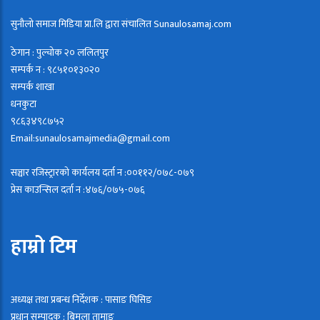
सुनौलो समाज मिडिया प्रा.लि द्वारा संचालित Sunaulosamaj.com
ठेगान : पुल्चोक २० ललितपुर
सम्पर्क न : ९८५१०१३०२०
सम्पर्क शाखा
धनकुटा
९८६३४९८७५२
Email:sunaulosamajmedia@gmail.com
सञ्चार रजिस्ट्रारको कार्यलय दर्ता न :००११२/०७८-०७९
प्रेस काउन्सिल दर्ता न :४७६/०७५-०७६
हाम्रो टिम
अध्यक्ष तथा प्रबन्ध निर्देशक : पासाङ घिसिङ
प्रधान सम्पादक : बिमला तामाङ