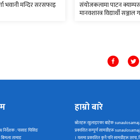
र्गा भवानी मन्दिर सरसफाइ
संयोजकत्वमा पाटन क्याम्प
मानवशास्त्र विद्यार्थी सञ्जाल
िम
हाम्रो बारे
स्रोतहरू खुलाइएका बाहेक sunaulosamaj
न्ध निर्देशक : पासाङ घिसिङ
प्रकाशित सम्पूर्ण सामग्रीहरू sunaulosamaj क
 : बिमला तामाङ
। यसमा प्रकाशित कुनै पनि सामग्रीहरू छापा, वि