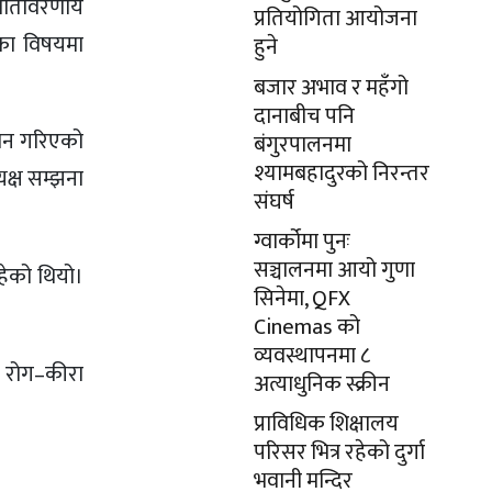
 वातावरणीय
प्रतियोगिता आयोजना
तका विषयमा
हुने
बजार अभाव र महँगो
दानाबीच पनि
दान गरिएको
बंगुरपालनमा
श्यामबहादुरको निरन्तर
यक्ष सम्झना
संघर्ष
ग्वार्कोमा पुनः
सञ्चालनमा आयो गुणा
हेको थियो।
सिनेमा, QFX
Cinemas को
व्यवस्थापनमा ८
, रोग–कीरा
अत्याधुनिक स्क्रीन
प्राविधिक शिक्षालय
परिसर भित्र रहेको दुर्गा
भवानी मन्दिर