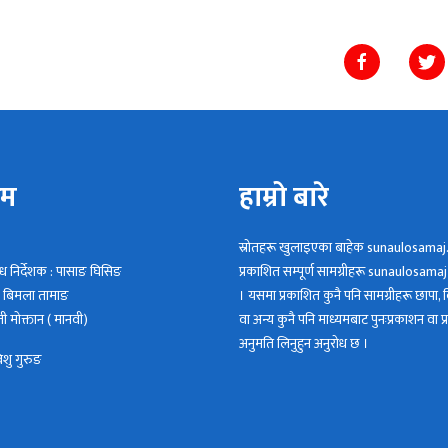
िम
हाम्रो बारे
स्रोतहरू खुलाइएका बाहेक sunaulosamaj
न्ध निर्देशक : पासाङ घिसिङ
प्रकाशित सम्पूर्ण सामग्रीहरू sunaulosamaj क
 : बिमला तामाङ
। यसमा प्रकाशित कुनै पनि सामग्रीहरू छापा, वि
 माेक्तान ( मानवी)
वा अन्य कुनै पनि माध्यमबाट पुनःप्रकाशन वा प्
अनुमति लिनुहुन अनुरोध छ ।
िशु गुरुङ