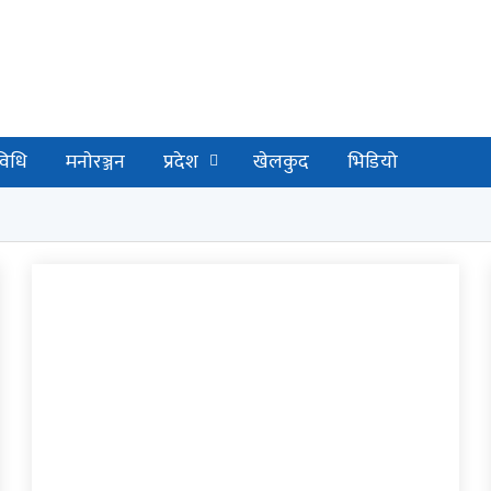
विधि
मनाेरञ्जन
प्रदेश
खेलकुद
भिडियो