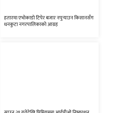
हतारमा एभोकाडो टिपेर बजार नपुर्‍याउन किसानसँग
धनकुटा नगरपालिकाको आग्रह
साउन २९ गतेदेखि प्रिमियममा आईपीओ निष्काशन